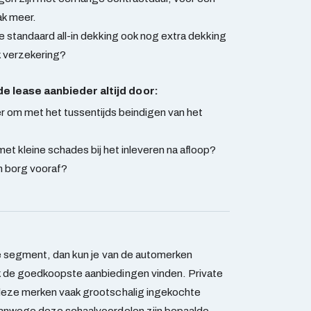
ak meer.
 standaard all-in dekking ook nog extra dekking
sk verzekering?
 lease aanbieder altijd door:
r om met het tussentijds beindigen van het
t kleine schades bij het inleveren na afloop?
n borg vooraf?
re segment, dan kun je van de automerken
 de goedkoopste aanbiedingen vinden. Private
deze merken vaak grootschalig ingekochte
Vanwege deze schaalvoordelen zijn bepaalde