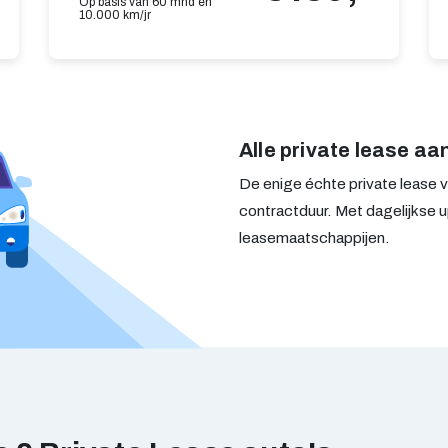
Op basis van 60 mnd en
10.000 km/jr
Alle private lease aa
De enige échte private lease ve
contractduur. Met dagelijkse u
leasemaatschappijen.