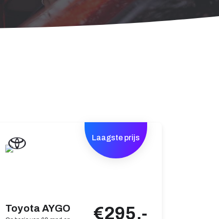
Laagste prijs
Toyota AYGO
€295,-