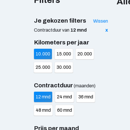
Filters
All
Je gekozen filters
Wissen
Contractduur van
12 mnd
x
Kilometers per jaar
10.000
15.000
20.000
25.000
30.000
Contractduur
(maanden)
12 mnd
24 mnd
36 mnd
48 mnd
60 mnd
Prijs per maand