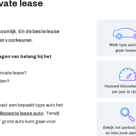
ivate lease
soonlijk. En de beste lease
 en voorkeuren.
agen van belang bij het
rivate lease?
jden?
ast een bepaald type auto het
koopste lease auto
. Terwijl
f grote auto kunt gaan voor