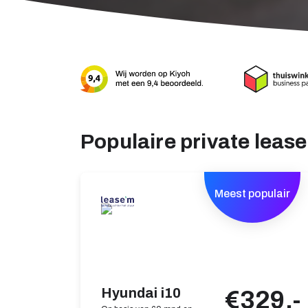
Populaire private leas
Meest populair
Hyundai i10
€329,-