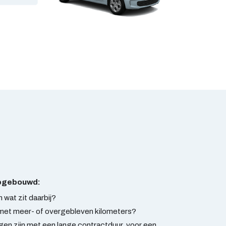
opgebouwd:
en wat zit daarbij?
met meer- of overgebleven kilometers?
n zijn met een lange contractduur, voor een