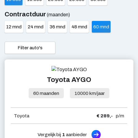
Contractduur
(maanden)
12 mnd
24 mnd
36 mnd
48 mnd
60 mnd
Filter auto's
Toyota AYGO
60 maanden
10000 km/jaar
Toyota
€ 289,-
p/m
Vergelijk bij
1
aanbieder