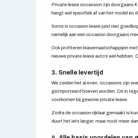
Private lease occassion zijn doorgaans €
hangt wel specifiek af van het model en d
Soms is occasion lease juist niet goedk
namelijk aan een occasion doorgaans me
Ook profiteren leasemaatschappijen met 
nieuwe private lease auto’s wel hebben. 
3. Snelle levertijd
We zeiden het al even, occasions zijn snel
geïmporteerd hoeven worden. Dit in tegen
voorkomen bij gewone private lease.
Zodra de occasion rijklaar gemaakt is k
duurt het iets langer, maar nooit meer da
4. Alle basis voordelen van