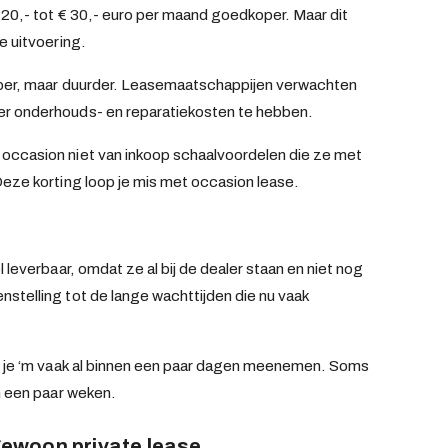
 20,- tot € 30,- euro per maand goedkoper. Maar dit
e uitvoering.
oper, maar duurder. Leasemaatschappijen verwachten
er onderhouds- en reparatiekosten te hebben.
occasion niet van inkoop schaalvoordelen die ze met
Deze korting loop je mis met occasion lease.
 leverbaar, omdat ze al bij de dealer staan en niet nog
stelling tot de lange wachttijden die nu vaak
un je ‘m vaak al binnen een paar dagen meenemen. Soms
n een paar weken.
 gewoon private lease