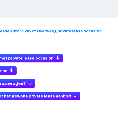
lease auto in 2022? Overweeg private lease occasion
met private lease occasion
sion
on aanvragen?
met het gewone private lease aanbod