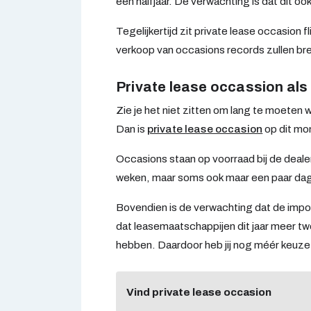
een halfjaar. De verwachting is dat dit o
Tegelijkertijd zit private lease occasion fl
verkoop van occasions records zullen br
Private lease occassion als
Zie je het niet zitten om lang te moeten 
Dan is
private lease occasion
op dit mo
Occasions staan op voorraad bij de deale
weken, maar soms ook maar een paar da
Bovendien is de verwachting dat de impor
dat leasemaatschappijen dit jaar meer tw
hebben. Daardoor heb jij nog méér keuze 
Vind private lease occasion