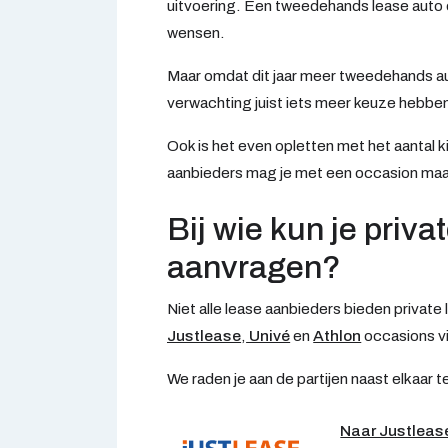
uitvoering. Een tweedehands lease auto 
wensen.
Maar omdat dit jaar meer tweedehands aut
verwachting juist iets meer keuze hebbe
Ook is het even opletten met het aantal k
aanbieders mag je met een occasion maar 
Bij wie kun je priv
aanvragen?
Niet alle lease aanbieders bieden private
Justlease
,
Univé
en
Athlon
occasions v
We raden je aan de partijen naast elkaar t
Naar Justlea