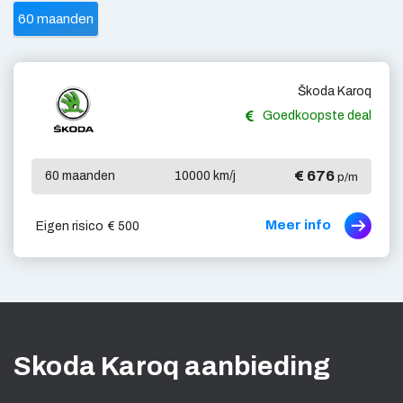
60 maanden
Škoda Karoq
Goedkoopste deal
€ 676
60 maanden
10000 km/j
p/m
Meer info
Eigen risico
€ 500
Skoda Karoq aanbieding