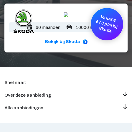
V
a
n
a
f €
7
6
p
/m
b
ij
k
o
d
6
60 maanden
10000 km/jaar
S
a
Bekijk bij Skoda
Snel naar:
Over deze aanbieding
Alle aanbiedingen