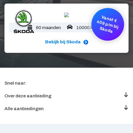
V
a
n
a
f €
0
9
p
/m
b
ij
k
o
d
4
60 maanden
10000 km/jaar
S
a
Bekijk bij Skoda
Snel naar:
Over deze aanbieding
Alle aanbiedingen