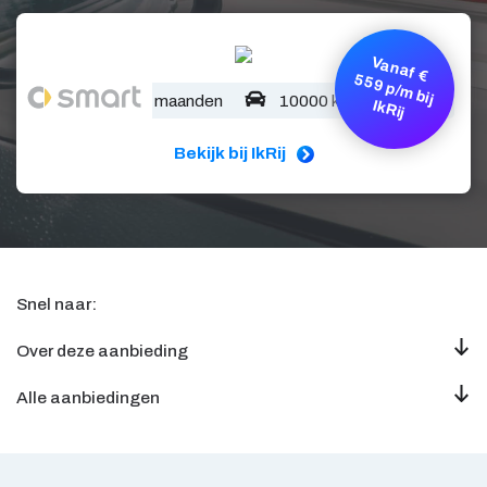
V
a
n
a
f €
5
9
p
/m
b
ij
R
5
60 maanden
10000 km/jaar
Ik
ij
Bekijk bij IkRij
Snel naar:
Over deze aanbieding
Alle aanbiedingen