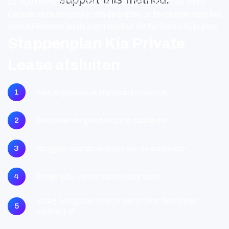
25.000 kilometer per jaar € 513.00 per maand (via IkRij).
Gebruik onze vergelijker om de prijzen uit te rekenen voor het
aantal kilometer en de contractduur die het beste bij je past.
Stappenplan Kia Private
Lease afsluiten
1
Kies je gewenste standaard model uit.
2
Selecteer de goedkoopste aanbieder.
3
Navigeer naar de website van de aanbieder.
4
Stel je auto verder samen naar wens.
Vraag een gratis offerte aan of sluit direct een
5
contract af.